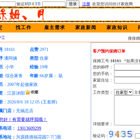
验证码
注册
欢迎您访问伙计家政网
定
找工作
雇主需求
家政新闻
家政知识
护工
搜保
号
:18161
点赞
:2971
客户预约保姆订单
呼
:潘阿姨
类型
:住家
保姆工号:
18161
*如果没
历
: 小学
经验
:19年
您的称呼：
您的手机：
能
: 综合家务
年龄
:66岁属： 鼠
家庭住址：
历
：2007年起做家政
区
工作类型：
主
贯
：江苏沭阳
新
：2026/8/6 18:12:05 (王老师)
属门店：
无锡总店
详细要求：
系电话：
13013609299
验证码：
系地址：
兴源路德福花园7-7门面