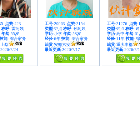
035
点赞
:423
工号
:20963
点赞
:2154
工号
:21276
点赞
:
点
称呼
: 雷阿姨
类型
:钟点
称呼
: 孙阿姨
类型
:钟点
称呼
: 
学
年龄
:55岁
学历
:小学
年龄
:58岁
学历
:高中
年龄
:6
技能
: 综合家务
经验
:6年
技能
: 综合家务
经验
:11年
技能
: 
南上蔡
籍贯
:安徽六安
籍贯
:重庆丰都
:2026/7/24
最近更新
:2026/7/17
最近更新
:2026/7/