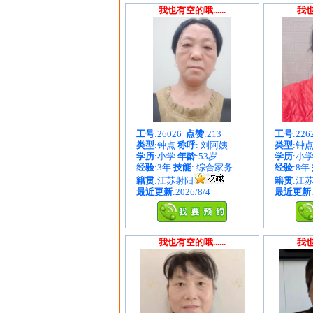
我也有空的哦......
我也
工号
:26026
点赞
:213
工号
:22
类型
:钟点
称呼
: 刘阿姨
类型
:钟
学历
:小学
年龄
:53岁
学历
:小
经验
:3年
技能
: 综合家务
经验
:8年
籍贯
:江苏射阳
籍贯
:江
最近更新
:2026/8/4
最近更新
我也有空的哦......
我也