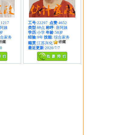
11217
工号
:22297
点赞
:4652
谭阿姨
类型
:钟点
称呼
: 唐阿姨
1岁
学历
:小学
年龄
:58岁
综合家务
经验
:9年
技能
: 综合家务
籍贯
:江苏兴化
10
最近更新
:2026/7/7