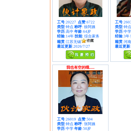
工号
:20227
点赞
:6722
工号
:26
类型
:钟点
称呼
: 徐阿姨
类型
:钟
学历
:高中
年龄
:64岁
学历
:中
经验
:14年
技能
: 综合家务
经验
:3年
籍贯
:江苏无锡
籍贯
:河
最近更新
:2026/7/27
最近更新
我也有空的哦......
工号
:26019
点赞
:504
类型
:钟点
称呼
: 张阿姨
学历
:中学
年龄
:50岁