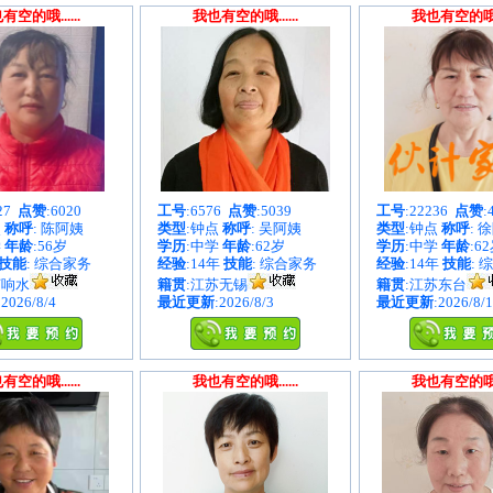
有空的哦......
我也有空的哦......
我也有空的哦...
627
点赞
:6020
工号
:6576
点赞
:5039
工号
:22236
点赞
:
点
称呼
: 陈阿姨
类型
:钟点
称呼
: 吴阿姨
类型
:钟点
称呼
: 
学
年龄
:56岁
学历
:中学
年龄
:62岁
学历
:中学
年龄
:6
技能
: 综合家务
经验
:14年
技能
: 综合家务
经验
:14年
技能
: 
苏响水
籍贯
:江苏无锡
籍贯
:江苏东台
:2026/8/4
最近更新
:2026/8/3
最近更新
:2026/8/1
有空的哦......
我也有空的哦......
我也有空的哦...