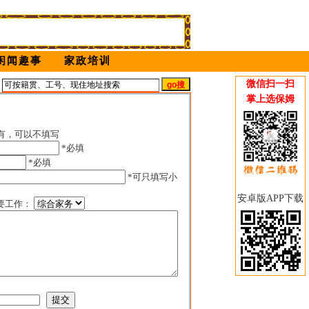
闲闻趣事
家政培训
微信扫一扫
姆
掌上选保姆
有，可以不填写
*必填
*必填
*可只填写小
安卓版APP下载
要工作：