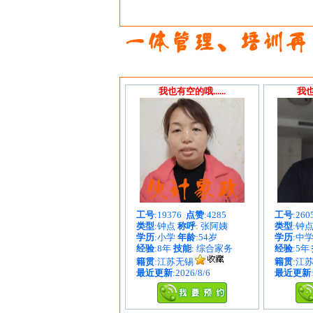
我也有空的哦......
我也
工号
:19376
点赞
:4285
工号
:26
类型
:钟点
称呼
: 张阿姨
类型
:钟
学历
:小学
年龄
:54岁
学历
:中
经验
:8年
技能
: 综合家务
经验
:5年
籍贯
:江苏无锡
籍贯
:江
最近更新
:2026/8/6
最近更新