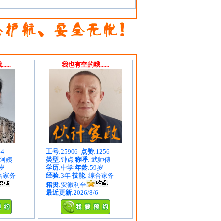
...
我也有空的哦......
44
工号
:25906
点赞
:1256
吴阿姨
类型
:钟点
称呼
: 武师傅
9岁
学历
:中学
年龄
:59岁
综合家务
经验
:3年
技能
: 综合家务
籍贯
:安徽利辛
最近更新
:2026/8/6