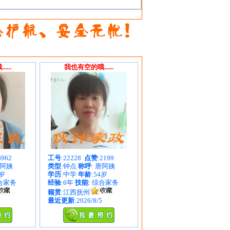
...
我也有空的哦......
6962
工号
:22228
点赞
:2199
朱阿姨
类型
:钟点
称呼
: 唐阿姨
1岁
学历
:中学
年龄
:54岁
综合家务
经验
:6年
技能
: 综合家务
籍贯
:江西抚州
最近更新
:2026/8/5