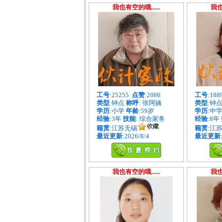
我也有空的哦......
我也
工号
:25255
点赞
:2086
工号
:18
类型
:钟点
称呼
: 张阿姨
类型
:钟
学历
:小学
年龄
:59岁
学历
:中
经验
:3年
技能
: 综合家务
经验
:8年
籍贯
:江苏无锡
籍贯
:江
最近更新
:2026/8/4
最近更新
我也有空的哦......
我也