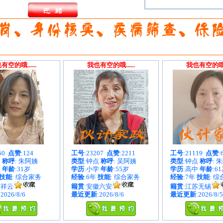
有空的哦......
我也有空的哦......
我也有空的哦...
050
点赞
:124
工号
:23207
点赞
:2211
工号
:21119
点赞
:
点
称呼
: 朱阿姨
类型
:钟点
称呼
: 吴阿姨
类型
:钟点
称呼
: 
学
年龄
:31岁
学历
:小学
年龄
:55岁
学历
:高中
年龄
:6
技能
: 综合家务
经验
:6年
技能
: 综合家务
经验
:7年
技能
: 
南祥云
籍贯
:安徽六安
籍贯
:江苏无锡
:2026/8/6
最近更新
:2026/8/6
最近更新
:2026/8/5