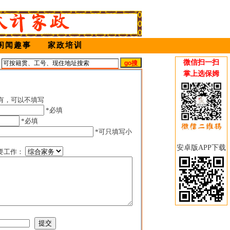
闲闻趣事
家政培训
微信扫一扫
姆
掌上选保姆
有，可以不填写
*必填
*必填
*可只填写小
安卓版APP下载
要工作：