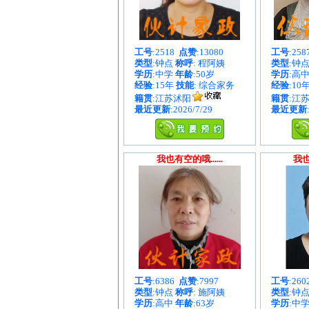
工号
:2518
点赞
:13080
工号
:25
类型
:钟点
称呼
: 程阿姨
类型
:钟
学历
:中学
年龄
:50岁
学历
:高
经验
:15年
技能
: 综合家务
经验
:10
籍贯
:江苏沭阳
籍贯
:江
最近更新
:2026/7/29
最近更新
我也有空的哦......
我也
工号
:6386
点赞
:7997
工号
:26
类型
:钟点
称呼
: 施阿姨
类型
:钟
学历
:高中
年龄
:63岁
学历
:中