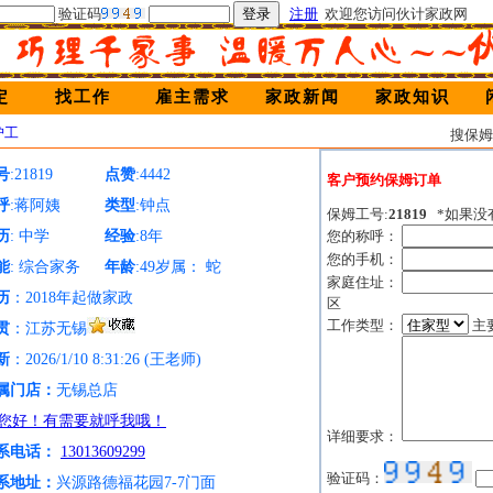
验证码
注册
欢迎您访问伙计家政网
定
找工作
雇主需求
家政新闻
家政知识
护工
搜保
号
:21819
点赞
:4442
客户预约保姆订单
呼
:蒋阿姨
类型
:钟点
保姆工号:
21819
*如果没
历
: 中学
经验
:8年
您的称呼：
您的手机：
能
: 综合家务
年龄
:49岁属： 蛇
家庭住址：
历
：2018年起做家政
区
工作类型：
主
贯
：江苏无锡
新
：2026/1/10 8:31:26 (王老师)
属门店：
无锡总店
详细要求：
系电话：
13013609299
验证码：
系地址：
兴源路德福花园7-7门面