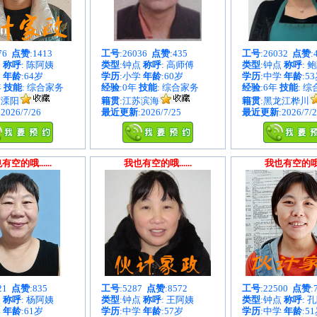
876
点赞
:1413
工号
:26036
点赞
:435
工号
:26032
点赞
:
点
称呼
: 陈阿姨
类型
:钟点
称呼
: 高师傅
类型
:钟点
称呼
: 
中
年龄
:64岁
学历
:小学
年龄
:60岁
学历
:中学
年龄
:5
年
技能
: 综合家务
经验
:0年
技能
: 综合家务
经验
:6年
技能
: 
苏溧阳
籍贯
:江苏滨海
籍贯
:黑龙江桦川
:2026/7/26
最近更新
:2026/7/25
最近更新
:2026/7/
有空的哦......
我也有空的哦......
我也有空的哦...
021
点赞
:835
工号
:5287
点赞
:8572
工号
:22500
点赞
:
点
称呼
: 杨阿姨
类型
:钟点
称呼
: 王阿姨
类型
:钟点
称呼
: 
学
年龄
:61岁
学历
:中学
年龄
:57岁
学历
:中学
年龄
:5