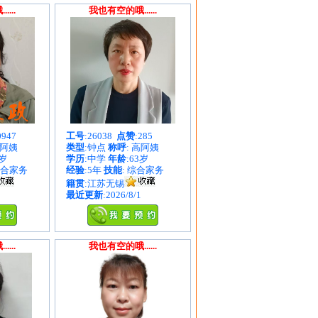
...
我也有空的哦......
0947
工号
:26038
点赞
:285
谷阿姨
类型
:钟点
称呼
: 高阿姨
8岁
学历
:中学
年龄
:63岁
综合家务
经验
:5年
技能
: 综合家务
籍贯
:江苏无锡
最近更新
:2026/8/1
...
我也有空的哦......