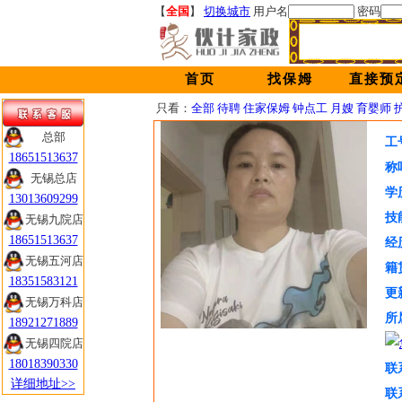
【
全国
】
切换城市
用户名
密码
首页
找保姆
直接预
只看：
全部
待聘
住家保姆
钟点工
月嫂
育婴师
总部
工
18651513637
称
无锡总店
学
13013609299
技
无锡九院店
18651513637
经
无锡五河店
籍
18351583121
更
无锡万科店
所
18921271889
无锡四院店
18018390330
联
详细地址>>
联