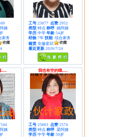
469
工号
:23077
点赞
:2952
鲍阿姨
类型
:钟点
称呼
: 姚阿姨
3岁
学历
:中学
年龄
:54岁
综合家务
经验
:7年
技能
: 综合家务
籍贯
:安徽霍邱
24
最近更新
:2026/7/24
...
我也有空的哦......
7544
工号
:25803
点赞
:2574
孔阿姨
类型
:钟点
称呼
: 梁阿姨
1岁
学历
:中学
年龄
:59岁