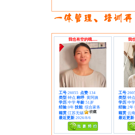
我也有空的哦......
我也
工号
:26055
点赞
:134
工号
:26
类型
:钟点
称呼
: 黄阿姨
类型
:钟
学历
:中学
年龄
:51岁
学历
:中
经验
:0年
技能
: 综合家务
经验
:2年
籍贯
:江苏无锡
籍贯
:云
最近更新
:2026/8/6
最近更新