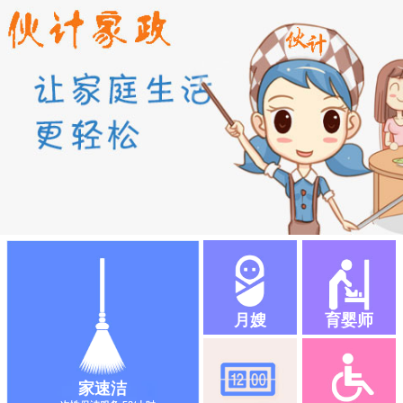
月嫂
育婴师
家速洁