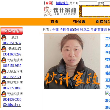
【
全国
】
切换城市
用户名
密码
首页
找保姆
直接预
只看：
全部
待聘
住家保姆
钟点工
月嫂
育婴师
总部
总部
工
18651513637
18651513637
称
无锡总店
无锡总店
学
13013609299
13013609299
技
无锡九院店
无锡九院店
18651513637
18651513637
经
无锡五河店
无锡五河店
籍
18351583121
18351583121
更
无锡万科店
无锡万科店
所
18921271889
18921271889
无锡四院店
无锡四院店
18018390330
18018390330
联
详细地址>>
详细地址>>
联