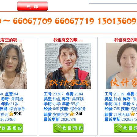
有空的哦......
我也有空的哦......
我也有空的哦...
050
点赞
:94
工号
:23207
点赞
:2184
工号
:21119
点赞
:
点
称呼
: 朱阿姨
类型
:钟点
称呼
: 吴阿姨
类型
:钟点
称呼
: 
学
年龄
:31岁
学历
:小学
年龄
:55岁
学历
:高中
年龄
:6
技能
: 综合家务
经验
:6年
技能
: 综合家务
经验
:7年
技能
: 
南祥云
籍贯
:安徽六安
籍贯
:江苏无锡
:2026/8/6
最近更新
:2026/8/6
最近更新
:2026/8/5