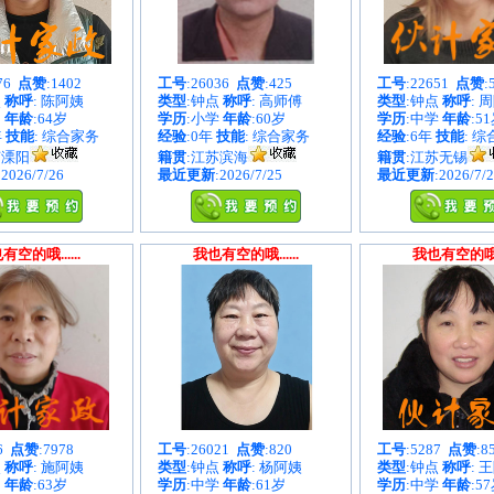
876
点赞
:1402
工号
:26036
点赞
:425
工号
:22651
点赞
:
点
称呼
: 陈阿姨
类型
:钟点
称呼
: 高师傅
类型
:钟点
称呼
: 
中
年龄
:64岁
学历
:小学
年龄
:60岁
学历
:中学
年龄
:5
年
技能
: 综合家务
经验
:0年
技能
: 综合家务
经验
:6年
技能
: 
苏溧阳
籍贯
:江苏滨海
籍贯
:江苏无锡
:2026/7/26
最近更新
:2026/7/25
最近更新
:2026/7/
有空的哦......
我也有空的哦......
我也有空的哦...
86
点赞
:7978
工号
:26021
点赞
:820
工号
:5287
点赞
:8
点
称呼
: 施阿姨
类型
:钟点
称呼
: 杨阿姨
类型
:钟点
称呼
: 
中
年龄
:63岁
学历
:中学
年龄
:61岁
学历
:中学
年龄
:5