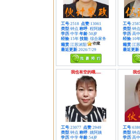
工号
:2518
点赞
:13061
工号
:25
类型
:钟点
称呼
: 程阿姨
类型
:钟
学历
:中学
年龄
:50岁
学历
:高
经验
:15年
技能
: 综合家务
经验
:10
籍贯
:江苏沭阳
籍贯
:江
最近更新
:2026/7/29
最近更新
我也有空的哦......
我也
工号
:23077
点赞
:2949
工号
:63
类型
:钟点
称呼
: 姚阿姨
类型
:钟
学历
:中学
年龄
:54岁
学历
:高