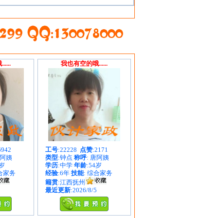
...
我也有空的哦......
6942
工号
:22228
点赞
:2171
朱阿姨
类型
:钟点
称呼
: 唐阿姨
1岁
学历
:中学
年龄
:54岁
综合家务
经验
:6年
技能
: 综合家务
籍贯
:江西抚州
最近更新
:2026/8/5