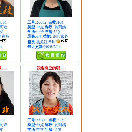
5601
工号
:26032
点赞
:460
周阿姨
类型
:钟点
称呼
: 鲍阿姨
1岁
学历
:中学
年龄
:53岁
综合家务
经验
:6年
技能
: 综合家务
籍贯
:黑龙江桦川
24
最近更新
:2026/7/24
...
我也有空的哦......
556
工号
:22500
点赞
:7525
王阿姨
类型
:钟点
称呼
: 孔阿姨
7岁
学历
:中学
年龄
:51岁