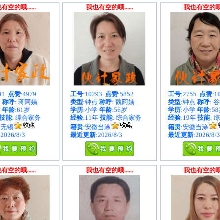
有空的哦......
我也有空的哦......
我也有空的哦...
891
点赞
:4979
工号
:10293
点赞
:5852
工号
:2755
点赞
:1
点
称呼
: 蒋阿姨
类型
:钟点
称呼
: 魏阿姨
类型
:钟点
称呼
: 
学
年龄
:61岁
学历
:小学
年龄
:56岁
学历
:小学
年龄
:5
技能
: 综合家务
经验
:11年
技能
: 综合家务
经验
:19年
技能
: 
苏无锡
籍贯
:安徽当涂
籍贯
:安徽当涂
:2026/8/3
最近更新
:2026/8/3
最近更新
:2026/8/3
有空的哦......
我也有空的哦......
我也有空的哦...