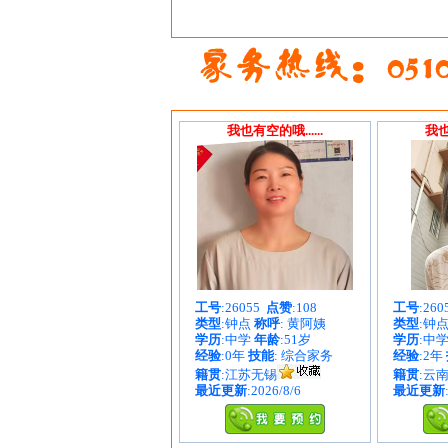
我也有空的哦......
我也
工号
:26055
点赞
:108
工号
:26
类型
:钟点
称呼
: 黄阿姨
类型
:钟
学历
:中学
年龄
:51岁
学历
:中
经验
:0年
技能
: 综合家务
经验
:2年
籍贯
:江苏无锡
籍贯
:云
最近更新
:2026/8/6
最近更新