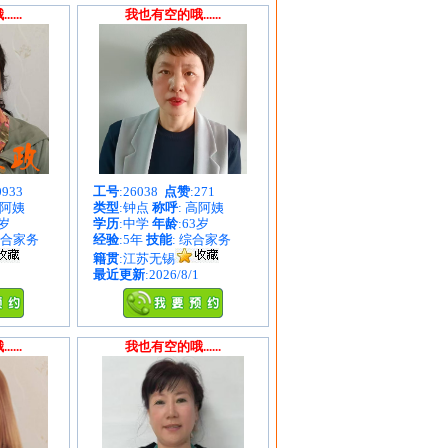
...
我也有空的哦......
0933
工号
:26038
点赞
:271
谷阿姨
类型
:钟点
称呼
: 高阿姨
8岁
学历
:中学
年龄
:63岁
综合家务
经验
:5年
技能
: 综合家务
籍贯
:江苏无锡
最近更新
:2026/8/1
...
我也有空的哦......