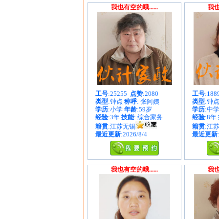
我也有空的哦......
我也
工号
:25255
点赞
:2080
工号
:18
类型
:钟点
称呼
: 张阿姨
类型
:钟
学历
:小学
年龄
:59岁
学历
:中
经验
:3年
技能
: 综合家务
经验
:8年
籍贯
:江苏无锡
籍贯
:江
最近更新
:2026/8/4
最近更新
我也有空的哦......
我也