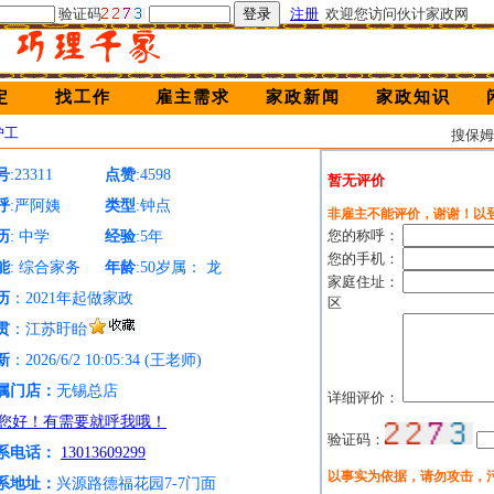
验证码
注册
欢迎您访问伙计家政网
定
找工作
雇主需求
家政新闻
家政知识
护工
搜保
号
:23311
点赞
:4598
暂无评价
呼
:严阿姨
类型
:钟点
非雇主不能评价，谢谢！以
您的称呼：
历
: 中学
经验
:5年
您的手机：
能
: 综合家务
年龄
:50岁属： 龙
家庭住址：
历
：2021年起做家政
区
贯
：江苏盱眙
新
：2026/6/2 10:05:34 (王老师)
属门店：
无锡总店
详细评价：
验证码：
系电话：
13013609299
以事实为依据，请勿攻击，
系地址：
兴源路德福花园7-7门面