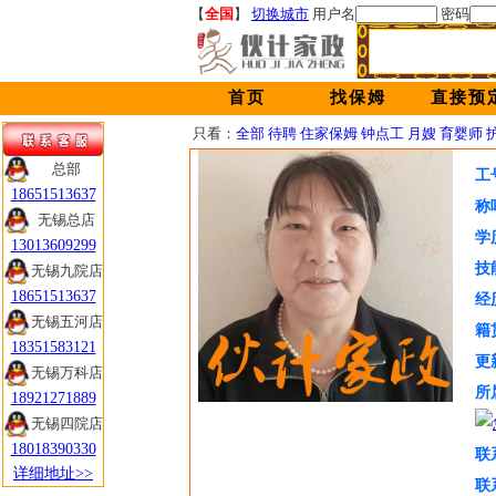
【
全国
】
切换城市
用户名
密码
首页
找保姆
直接预
只看：
全部
待聘
住家保姆
钟点工
月嫂
育婴师
总部
工
18651513637
称
无锡总店
学
13013609299
技
无锡九院店
18651513637
经
无锡五河店
籍
18351583121
更
无锡万科店
所
18921271889
无锡四院店
18018390330
联
详细地址>>
联