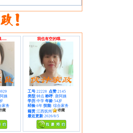
...
我也有空的哦......
6929
工号
:22228
点赞
:2145
朱阿姨
类型
:钟点
称呼
: 唐阿姨
1岁
学历
:中学
年龄
:54岁
综合家务
经验
:6年
技能
: 综合家务
籍贯
:江西抚州
最近更新
:2026/8/5