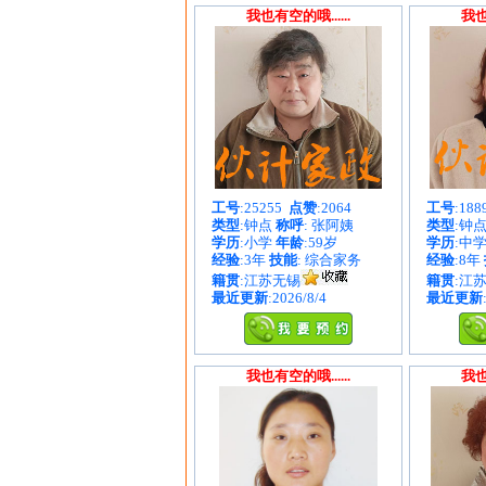
我也有空的哦......
我也
工号
:25255
点赞
:2064
工号
:18
类型
:钟点
称呼
: 张阿姨
类型
:钟
学历
:小学
年龄
:59岁
学历
:中
经验
:3年
技能
: 综合家务
经验
:8年
籍贯
:江苏无锡
籍贯
:江
最近更新
:2026/8/4
最近更新
我也有空的哦......
我也