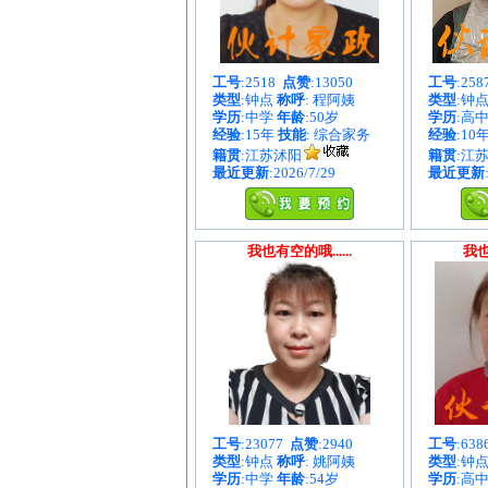
工号
:2518
点赞
:13050
工号
:25
类型
:钟点
称呼
: 程阿姨
类型
:钟
学历
:中学
年龄
:50岁
学历
:高
经验
:15年
技能
: 综合家务
经验
:10
籍贯
:江苏沭阳
籍贯
:江
最近更新
:2026/7/29
最近更新
我也有空的哦......
我也
工号
:23077
点赞
:2940
工号
:63
类型
:钟点
称呼
: 姚阿姨
类型
:钟
学历
:中学
年龄
:54岁
学历
:高