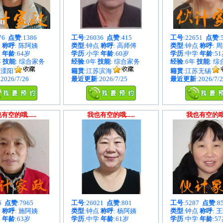
876
点赞
:1386
工号
:26036
点赞
:415
工号
:22651
点赞
:
点
称呼
: 陈阿姨
类型
:钟点
称呼
: 高师傅
类型
:钟点
称呼
: 
中
年龄
:64岁
学历
:小学
年龄
:60岁
学历
:中学
年龄
:5
年
技能
: 综合家务
经验
:0年
技能
: 综合家务
经验
:6年
技能
: 
苏溧阳
籍贯
:江苏滨海
籍贯
:江苏无锡
:2026/7/26
最近更新
:2026/7/25
最近更新
:2026/7/
有空的哦......
我也有空的哦......
我也有空的哦...
86
点赞
:7965
工号
:26021
点赞
:801
工号
:5287
点赞
:8
点
称呼
: 施阿姨
类型
:钟点
称呼
: 杨阿姨
类型
:钟点
称呼
: 
中
年龄
:63岁
学历
:中学
年龄
:61岁
学历
:中学
年龄
:5