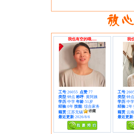
我也有空的哦......
我也
工号
:26055
点赞
:77
工号
:26
类型
:钟点
称呼
: 黄阿姨
类型
:钟
学历
:中学
年龄
:51岁
学历
:中
经验
:0年
技能
: 综合家务
经验
:2年
籍贯
:江苏无锡
籍贯
:云
最近更新
:2026/8/6
最近更新