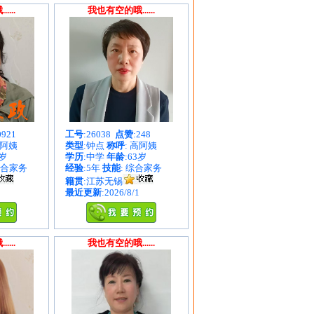
...
我也有空的哦......
0921
工号
:26038
点赞
:248
谷阿姨
类型
:钟点
称呼
: 高阿姨
8岁
学历
:中学
年龄
:63岁
综合家务
经验
:5年
技能
: 综合家务
籍贯
:江苏无锡
最近更新
:2026/8/1
...
我也有空的哦......