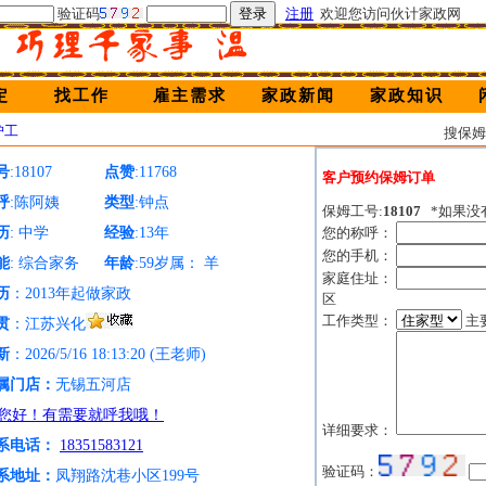
验证码
注册
欢迎您访问伙计家政网
定
找工作
雇主需求
家政新闻
家政知识
护工
搜保
号
:18107
点赞
:11768
客户预约保姆订单
呼
:陈阿姨
类型
:钟点
保姆工号:
18107
*如果没
历
: 中学
经验
:13年
您的称呼：
您的手机：
能
: 综合家务
年龄
:59岁属： 羊
家庭住址：
历
：2013年起做家政
区
工作类型：
主
贯
：江苏兴化
新
：2026/5/16 18:13:20 (王老师)
属门店：
无锡五河店
详细要求：
系电话：
18351583121
验证码：
系地址：
凤翔路沈巷小区199号