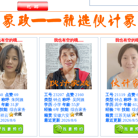
有空的哦......
我也有空的哦......
我也有空的哦...
050
点赞
:69
工号
:23207
点赞
:2160
工号
:21119
点赞
:
点
称呼
: 朱阿姨
类型
:钟点
称呼
: 吴阿姨
类型
:钟点
称呼
: 
学
年龄
:31岁
学历
:小学
年龄
:55岁
学历
:高中
年龄
:6
技能
: 综合家务
经验
:6年
技能
: 综合家务
经验
:7年
技能
: 
南祥云
籍贯
:安徽六安
籍贯
:江苏无锡
:2026/8/6
最近更新
:2026/8/6
最近更新
:2026/8/5