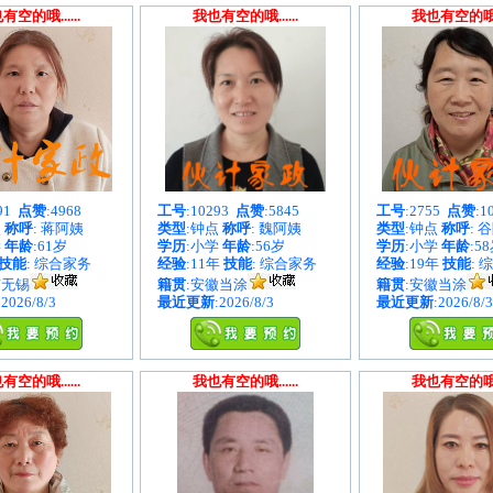
有空的哦......
我也有空的哦......
我也有空的哦...
891
点赞
:4968
工号
:10293
点赞
:5845
工号
:2755
点赞
:1
点
称呼
: 蒋阿姨
类型
:钟点
称呼
: 魏阿姨
类型
:钟点
称呼
: 
学
年龄
:61岁
学历
:小学
年龄
:56岁
学历
:小学
年龄
:5
技能
: 综合家务
经验
:11年
技能
: 综合家务
经验
:19年
技能
: 
苏无锡
籍贯
:安徽当涂
籍贯
:安徽当涂
:2026/8/3
最近更新
:2026/8/3
最近更新
:2026/8/3
有空的哦......
我也有空的哦......
我也有空的哦...