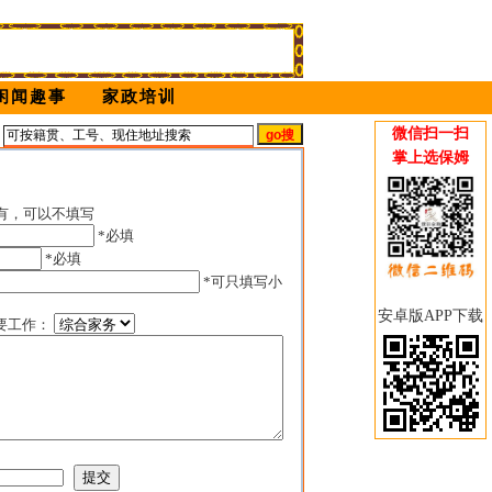
闲闻趣事
家政培训
微信扫一扫
姆
掌上选保姆
有，可以不填写
*必填
*必填
*可只填写小
安卓版APP下载
要工作：