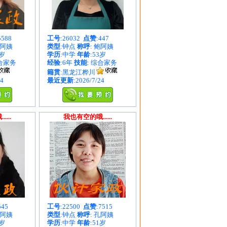
5588
工号
:26032
点赞
:447
周阿姨
类型
:钟点
称呼
: 鲍阿姨
1岁
学历
:中学
年龄
:53岁
综合家务
经验
:6年
技能
: 综合家务
籍贯
:黑龙江桦川
24
最近更新
:2026/7/24
...
我也有空的哦......
545
工号
:22500
点赞
:7515
王阿姨
类型
:钟点
称呼
: 孔阿姨
7岁
学历
:中学
年龄
:51岁