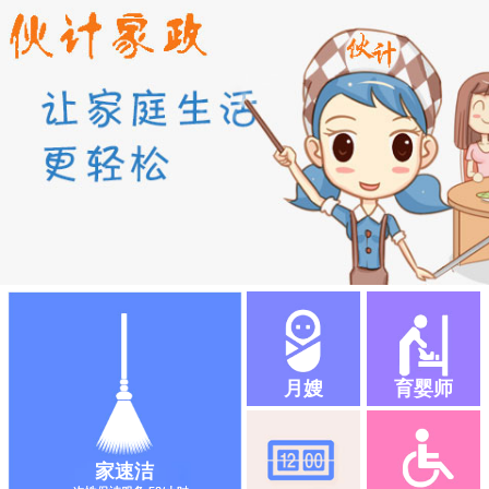
月嫂
育婴师
家速洁