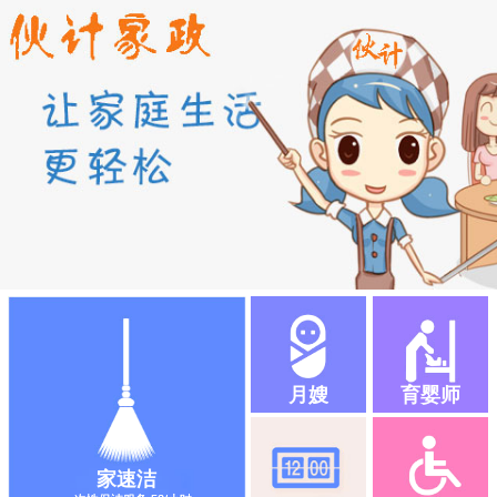
月嫂
育婴师
家速洁